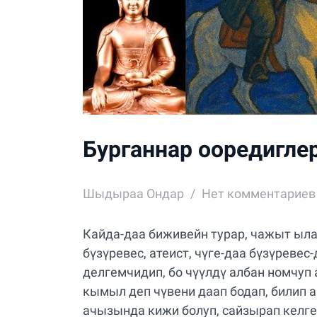
Бурганнар ооредигл
Шыдыраа Ондар
Нет комментариев
Кайда-даа биживейн турар, чажыт ыл
бүзүревес, атеист, чүге-даа бүзүревес
делгемчидип, бо чүүлдү албан номчуп
кымыл деп чүвени даап бодап, билип а
ачызында кижи болуп, сайзырап келген