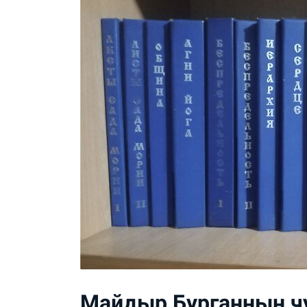
Майдыр Бурганнын чу