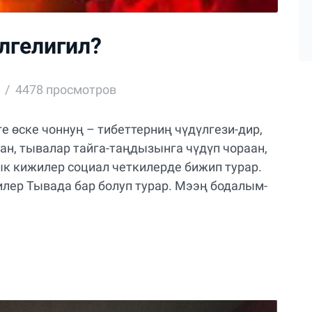
лгелигил?
4478 просмотров
ге өске чоннуң – тибеттерниң чүдүлгези-дир,
ан, тывалар тайга-таңдызынга чүдүп чораан,
дык кижилер социал четкилерде бижип турар.
лер Тывада бар болуп турар. Мээң бодалым-