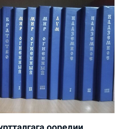
ртталгага ооредии