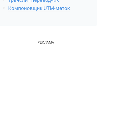
Транслит переводчик
Компоновщик UTM-меток