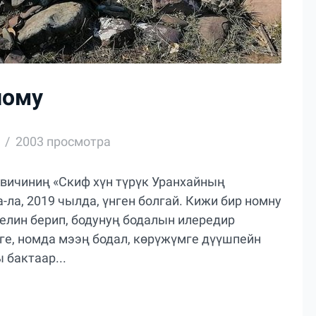
ному
2003 просмотра
вичиниң «Скиф хүн түрүк Уранхайның
ла, 2019 чылда, үнген болгай. Кижи бир номну
елин берип, бодунуң бодалын илередир
рге, номда мээң бодал, көрүжүмге дүүшпейн
 бактаар...