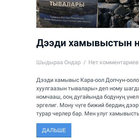
Дээди хамывыстын 
Шыдыраа Ондар
Нет комментариев
Дээди хамывыс Кара-оол Допчун-ооло
хуулгаазын тывалары» деп ному шагда-
номчааш, ооң дугайында бодунуң үнел
эргелиг. Мону чүге бижий бердиң дээ
турар черлер бар. Мен улуг хамывысты
ДАЛЬШЕ