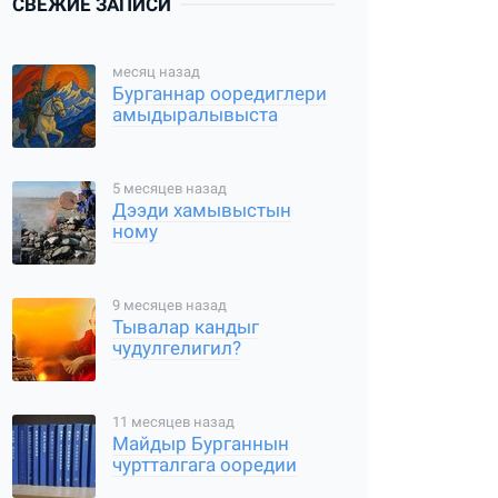
СВЕЖИЕ ЗАПИСИ
месяц назад
Бурганнар ооредиглери
амыдыралывыста
5 месяцев назад
Дээди хамывыстын
ному
9 месяцев назад
Тывалар кандыг
чудулгелигил?
11 месяцев назад
Майдыр Бурганнын
чуртталгага ооредии