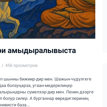
ери амыдыралывыста
456 просмотров
ап шынны бижиир-дир мен. Шажын-чүдүлгеге
-даа болзуңарза, угаан-медерелиңер
 алырыңарны сүмелээр-дир мен. Ленин дээрге
п болур силер. А бурганнар өөредиглериниң
ивисти база...