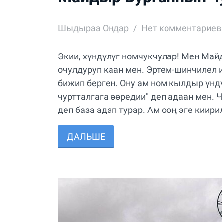
Шыдыраа Ондар
Нет комментариев
Экии, хүндүлүг номчукчулар! Мен Май
очулдуруп каан мен. Эртем-шинчилел 
бижип берген. Ону ам ном кылдыр үнд
чуртталгага өөредии" деп адаан мен. 
деп база адап турар. Ам ооң эге киирил
ДАЛЬШЕ