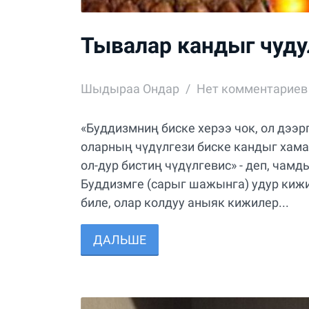
Тывалар кандыг чуду
Шыдыраа Ондар
Нет комментариев
«Буддизмниң биске херээ чок, ол дээр
оларның чүдүлгези биске кандыг хама
ол-дур бистиң чүдүлгевис» - деп, чам
Буддизмге (сарыг шажынга) удур кижи
биле, олар колдуу аныяк кижилер...
ДАЛЬШЕ