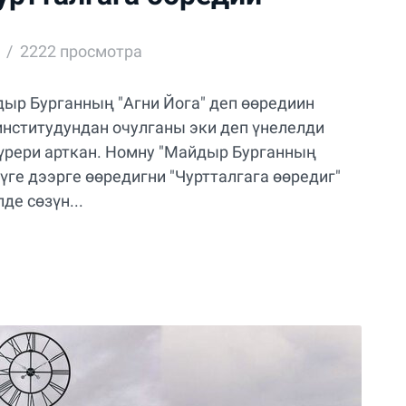
2222 просмотра
дыр Бурганның "Агни Йога" деп өөредиин
институдундан очулганы эки деп үнелелди
үрери арткан. Номну "Майдыр Бурганның
Чүге дээрге өөредигни "Чуртталгага өөредиг"
де сөзүн...