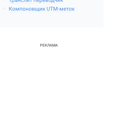
Транслит переводчик
Компоновщик UTM-меток