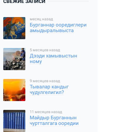
СВЕЖИЕ ЗАПИСИ
месяц назад
Бурганнар ооредиглери
амыдыралывыста
5 месяцев назад
Дээди хамывыстын
ному
9 месяцев назад
Тывалар кандыг
чудулгелигил?
11 месяцев назад
Майдыр Бурганнын
чуртталгага ооредии