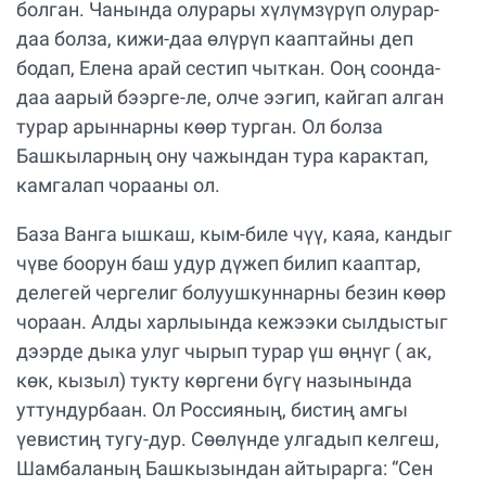
болган. Чанында олурары хүлүмзүрүп олурар-
даа болза, кижи-даа өлүрүп кааптайны деп
бодап, Елена арай сестип чыткан. Ооң соонда-
даа аарый бээрге-ле, олче ээгип, кайгап алган
турар арыннарны көөр турган. Ол болза
Башкыларның ону чажындан тура карактап,
камгалап чорааны ол.
База Ванга ышкаш, кым-биле чүү, каяа, кандыг
чүве боорун баш удур дүжеп билип кааптар,
делегей чергелиг болуушкуннарны безин көөр
чораан. Алды харлыында кежээки сылдыстыг
дээрде дыка улуг чырып турар үш өңнүг ( ак,
көк, кызыл) тукту көргени бүгү назынында
уттундурбаан. Ол Россияның, бистиң амгы
үевистиң тугу-дур. Сөөлүнде улгадып келгеш,
Шамбаланың Башкызындан айтырарга: “Сен