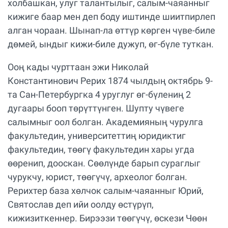
холбашкан, улуг талантылыг, салым-чаяанныг
кижиге баар мен деп боду иштинде шиитпирлеп
алган чораан. Шынап-ла өттүр көрген чүве-биле
дөмей, ындыг кижи-биле дужуп, өг-бүле туткан.
Ооң кады чурттаан эжи Николай
Константинович Рерих 1874 чылдың октябрь 9-
та Сан-Петербургка 4 уруглуг өг-бүлениң 2
дугаары бооп төрүттүнген. Шупту чүвеге
салымныг оол болган. Академияның чурулга
факультедин, университеттиң юридиктиг
факультедин, төөгү факультедин хары угда
өөренип, дооскан. Сөөлүнде барып сураглыг
чурукчу, юрист, төөгүчү, археолог болган.
Рерихтер база хөлчок салым-чаяанныг Юрий,
Святослав деп ийи оолду өстүрүп,
кижизиткеннер. Бирээзи төөгүчү, өскези Чөөн