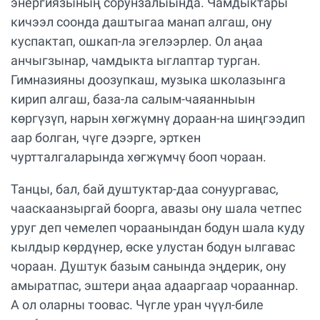
энергиязының сорунзалыында. Чамдыктары
кичээл соонда даштыгаа манап алгаш, ону
куспактап, ошкап-ла эгелээрлер. Ол аңаа
анчыгзынар, чамдыкта ыглаптар турган.
Гимназияны доозупкаш, музыка школазынга
кирип алгаш, база-ла салым-чаяанныын
көргүзүп, нарын хөгжүмнү дораан-на шиңгээдип
аар болган, чүге дээрге, эрткен
чуртталгаларында хөгжүмчү бооп чораан.
Танцы, бал, бай душтуктар-даа сонуургавас,
чааскаанзыргай боорга, авазы ону шала четпес
уруг деп чемелеп чораанындан бодун шала куду
кылдыр көрдүнер, өске улустан бодун ылгавас
чораан. Душтук базым санында эңдерик, ону
амыратпас, эштери аңаа адааргаар чорааннар.
А ол оларны тоовас. Чүгле уран чүүл-биле