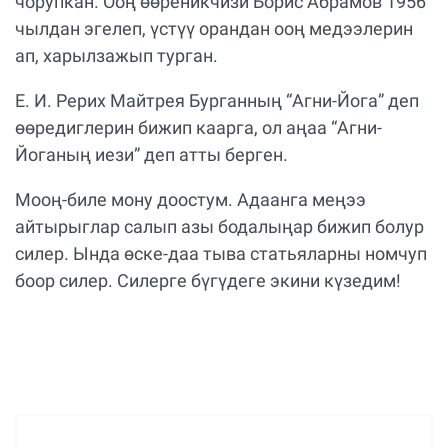
чорупкан. Ооң өөреникчизи Борис Абрамов 1956
чылдан эгелеп, үстүү орандан ооң медээлерин
ап, харылзажып турган.
Е. И. Рерих Майтрея Бурганның “Агни-Йога” деп
өөредиглерин бижип каарга, ол аңаа “Агни-
Йоганың иези” деп атты берген.
Мооң-биле мону доостум. Адаанга меңээ
айтырыглар салып азы бодалыңар бижип болур
силер. Ында өске-даа тыва статьяларны номчуп
боор силер. Силерге бүгүдеге экини күзедим!