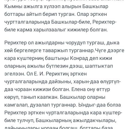
Кымны ажылга хүлээп алырын Башкылар
боттары айтып берип турган. Олар эрткен
чуртталгаларында Башкылар-биле, Рерихтер-
биле карма харылзаалыг кижилер болган.
Рерихтер ол ажылдарны чорудуп тургаш, дыка
хөй бергелерге таваржып турганнар.Чүге дээрге
кара күштерниң баштыңы Конрад деп кижи
оларның ажылы бүтпезин дээш, шаптыктап
эгелээн. Ол Е. И. Рерихтиң эрткен
чурталгаларында дайзыны, харын-даа өлүртүп-
даа чораан кижизи болган. Елена ону өттүр
көрүп, танып каапкан. Башкылар оларны
камгалап, дузалап турганнар. Ындыг-даа болза
Рерихтер эрткен чурталгаларында кара күштер-
биле тулчуп, Башкыларның ажылдакчылары,
дайынчылары чораан болгаш, боттары база