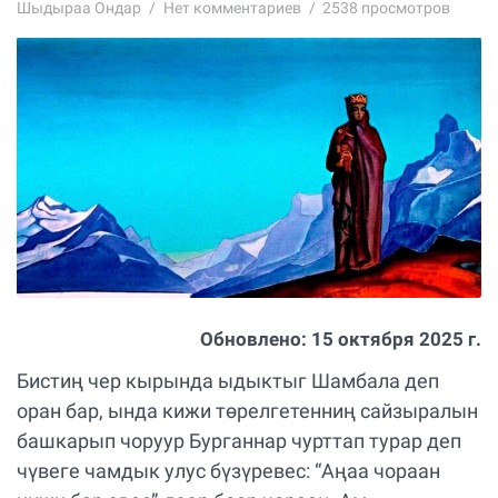
Шыдыраа Ондар
Нет комментариев
2538 просмотров
Обновлено:
15 октября 2025 г.
Бистиң чер кырында ыдыктыг Шамбала деп
оран бар, ында кижи төрелгетенниң сайзыралын
башкарып чоруур Бурганнар чурттап турар деп
чүвеге чамдык улус бүзүревес: “Аңаа чораан