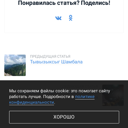
Понравилась статья? Поделись!
Тывызыксыг Шамбала
Мы cохраняем файлы cookie: это помогает сайту
Нумерология денег. Расчет по дате
работать лучше. Подробности в
политике
рождения
конфиденциальности
.
ХОРОШО