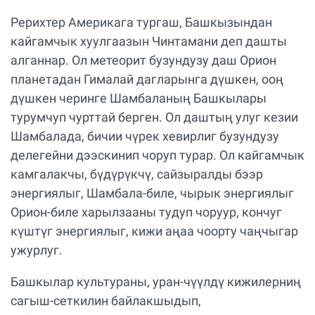
Рерихтер Америкага тургаш, Башкызындан
кайгамчык хуулгаазын Чинтамани деп дашты
алганнар. Ол метеорит бузундузу даш Орион
планетадан Гималай дагларынга дүшкен, ооң
дүшкен черинге Шамбаланың Башкылары
турумчуп чурттай берген. Ол даштың улуг кезии
Шамбалада, бичии чүрек хевирлиг бузундузу
делегейни дээскинип чоруп турар. Ол кайгамчык
камгалакчы, бүдүрүкчү, сайзыралды бээр
энергиялыг, Шамбала-биле, чырык энергиялыг
Орион-биле харылзааны тудуп чоруур, кончуг
күштүг энергиялыг, кижи аңаа чоорту чаңчыгар
ужурлуг.
Башкылар культураны, уран-чүүлдү кижилерниң
сагыш-сеткилин байлакшыдып,