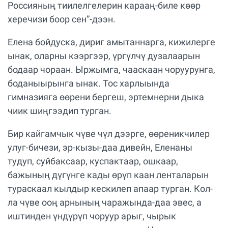
Россияның тиилелгелерин карааң-биле көөр
херечизи боор сен”-дээн.
Елена бойдуска, дириг амытаннарга, кижилерге
ынак, оларны кээргээр, үргүлчү дузалаарын
бодаар чораан. Ыржымга, чааскаан чоруурунга,
боданыырынга ынак. Тос харлыында
гимназияга өөрени бергеш, эртемнерни дыка
чиик шиңгээдип турган.
Бир кайгамчык чүве чүл дээрге, өөреникчилер
улуг-бичези, эр-кызы-даа дивейн, Еленаны
тудуп, суйбаксаар, куспактаар, ошкаар,
бажының дүгүнге кады өрүп каан ленталарын
тураскаал кылдыр кескилеп апаар турган. Кол-
ла чүве ооң арнының чаражында-даа эвес, а
иштинден үндүрүп чоруур арыг, чырык