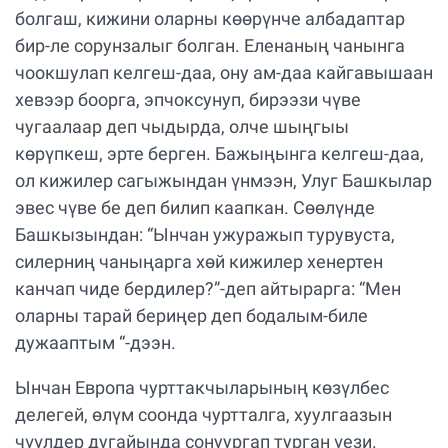
болгаш, кижини оларны көөрүнче албадаптар
бир-ле сорунзалыг болган. Еленаның чанынга
чоокшулап келгеш-даа, ону ам-даа кайгавышаан
хевээр боорга, эпчоксунуп, бирээзи чүве
чугаалаар деп чыдырда, олче шыңгыы
көрүпкеш, эрте берген. Бажыңынга келгеш-даа,
ол кижилер сагыжындан үнмээн, Улуг Башкылар
эвес чүве бе деп билип каапкан. Сөөлүнде
Башкызындан: “Ынчан ужуражып турувуста,
силерниң чаныңарга хөй кижилер хенертен
канчап чиде бердилер?”-деп айтырарга: “Мен
оларны тарай бериңер деп бодалым-биле
дужааптым “-дээн.
Ынчан Европа чурттакчыларының көзүлбес
делегей, өлүм соонда чуртталга, хуулгаазын
чүүлдер дугайында сонуургап турган үези.