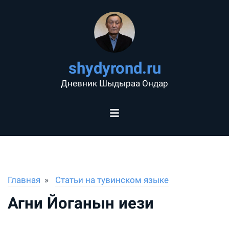
shydyrond.ru
Дневник Шыдыраа Ондар
Главная
Статьи на тувинском языке
Агни Йоганын иези