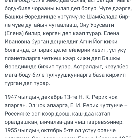
боду-биле чорааны ылап деп болур. Чүге дээрге,
Башкы Өөредиинде үргүлчү-ле Шамбалада бир-
ле чүве дугайын чугаалааш, Ону Урусвати
(Елена) билир, көрген деп каап турар. Елена
Ивановна бурган деңнелдиг Агни Йог кижи
болганда, ол ырак делегейлерни кезип, үстүкү
планеталарга четкеш кээр кижи деп Башкы
Өөредиинде бижип турар. Астралдыг, көзүлбес
мага-боду-биле тулчуушкуннарга база киржип
турган деп турар.
1947 чылдың декабрь 13-те Н. К. Рерих чок
апарган. Ол чок апаарга, Е. И. Рерих чуртунче –
Россияже ээп кээр дээш, каш-даа катап
оралдашкан, ынчалза-даа чөшпээревээннер.
1955 чылдың октябрь 5-те ол үстүү оранче