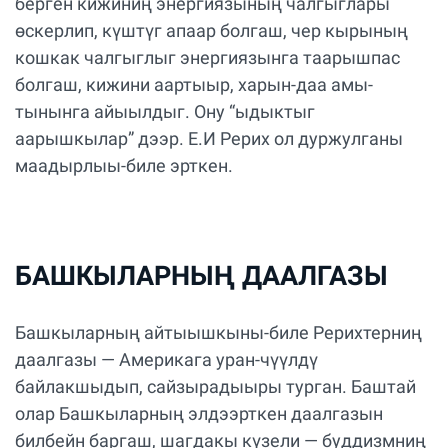
берген кижиниң энергиязының чалгыглары
өскерлип, күштүг апаар болгаш, чер кырының
кошкак чалгыглыг энергиязынга таарышпас
болгаш, кижини аартыыр, харын-даа амы-
тынынга айыылдыг. Ону “ыдыктыг
аарышкылар” дээр. Е.И Рерих ол дуржулганы
маадырлыы-биле эрткен.
БАШКЫЛАРНЫҢ ДААЛГАЗЫ
Башкыларның айтыышкыны-биле Рерихтерниң
даалгазы — Америкага уран-чүүлдү
байлакшыдып, сайзырадыыры турган. Баштай
олар Башкыларның элдээрткен даалгазын
билбейн баргаш, шагдакы күзели — буддизмниң