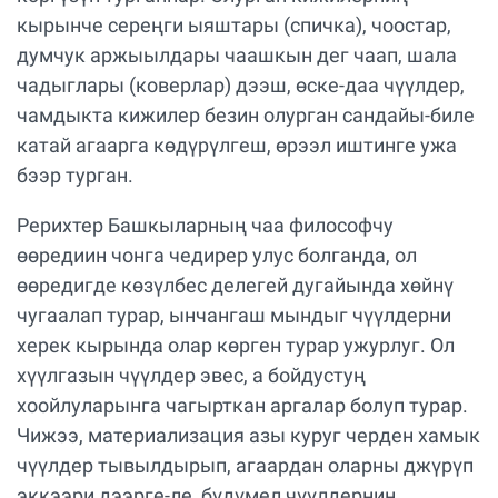
кырынче сереңги ыяштары (спичка), чоостар,
думчук аржыылдары чаашкын дег чаап, шала
чадыглары (коверлар) дээш, өске-даа чүүлдер,
чамдыкта кижилер безин олурган сандайы-биле
катай агаарга көдүрүлгеш, өрээл иштинге ужа
бээр турган.
Рерихтер Башкыларның чаа философчу
өөредиин чонга чедирер улус болганда, ол
өөредигде көзүлбес делегей дугайында хөйнү
чугаалап турар, ынчангаш мындыг чүүлдерни
херек кырында олар көрген турар ужурлуг. Ол
хүүлгазын чүүлдер эвес, а бойдустуң
хоойлуларынга чагырткан аргалар болуп турар.
Чижээ, материализация азы куруг черден хамык
чүүлдер тывылдырып, агаардан оларны джүрүп
эккээри дээрге-ле, бүдүмел чүүлдерниң