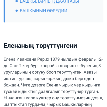
БАШКЫЛАРНЫҢ ДААЛГАЗЫ
БАШКЫНЫҢ ӨӨРЕДИИ
Еленаның төрүттүнгени
Елена Ивановна Рерих 1879 чылдың февраль 12-
де Сан-Петербург хоорайга дворян өг-бүлениң 3
уругларының ортуну бооп төрүттүнген. Авазы
иштиг тургаш, аарып-аржып, дыка бергедеп
божаан. Чүге дээрге Елена чырык чер кырынга
тускай ыдыктыг даалгалыг төрүттүнер турган.
Ынчангаш кара күштер ону төрүттүнмезин дээш,
шаптыктап турда-ла, чырык Башкыларның