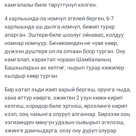
камгалалы-биле төрүттүнүп келген.
4 харлыында-ла номчуп эгелей берген, 6-7
харлыында үш дылга номчуп, бижип турар
апарган. Эштери-биле шоолуг ойнавас, колдуу
номнар номчуур. Бичиизинден-не чүве көөр,
дүжээн дүштери ол-ла олчаан боор турган. Ону
камгалап, карактап чораан Шамбаланың
Башкыларын ак хептиг, чырып турар кижилер
кылдыр көөр турган.
Бир катап эъди изип аарый бергеш, орунга чыда,
хана өттүр көөрге, эжиктен 2 узун кижи кирип
келгеш, коридор-биле эрткеш, өрээлинге кирип
кээп, ооң чанынга олуруп алганнар. Бирээзи ооң
ээгизинден мөңгүн удазын сывырып эгелээш,
эжинге дамчыдарга, оозу ону дүрүп олурар