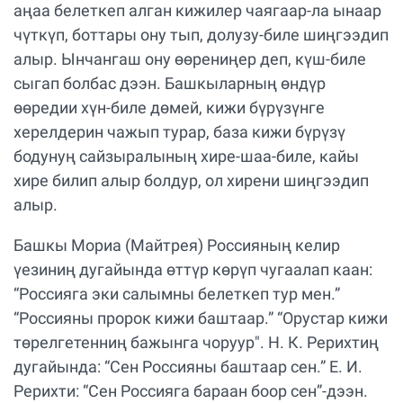
аңаа белеткеп алган кижилер чаягаар-ла ынаар
чүткүп, боттары ону тып, долузу-биле шиңгээдип
алыр. Ынчангаш ону өөрениңер деп, күш-биле
сыгап болбас дээн. Башкыларның өндүр
өөредии хүн-биле дөмей, кижи бүрүзүнге
херелдерин чажып турар, база кижи бүрүзү
бодунуң сайзыралының хире-шаа-биле, кайы
хире билип алыр болдур, ол хирени шиңгээдип
алыр.
Башкы Мориа (Майтрея) Россияның келир
үезиниң дугайында өттүр көрүп чугаалап каан:
“Россияга эки салымны белеткеп тур мен.”
“Россияны пророк кижи баштаар.” “Орустар кижи
төрелгетенниң бажынга чоруур". Н. К. Рерихтиң
дугайында: “Сен Россияны баштаар сен.” Е. И.
Рерихти: “Сен Россияга бараан боор сен”-дээн.