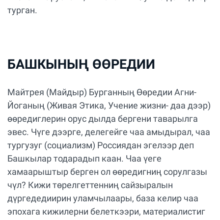
турган.
БАШКЫНЫҢ ӨӨРЕДИИ
Майтрея (Майдыр) Бурганның Өөредии Агни-
Йоганың (Живая Этика, Учение жизни- даа дээр)
өөредиглерин орус дылда бергени таварылга
эвес. Чүге дээрге, делегейге чаа амыдырал, чаа
тургузуг (социализм) Россиядан эгелээр деп
Башкылар тодарадып каан. Чаа үеге
хамаарыштыр берген ол өөредигниң сорулгазы
чүл? Кижи төрелгеттенниң сайзыралын
дүргедедиирин уламчылаары, база келир чаа
эпохага кижилерни белеткээри, материалистиг