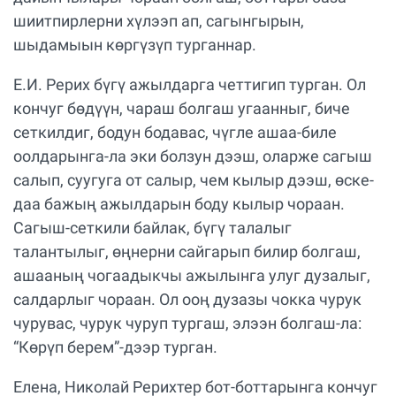
шиитпирлерни хүлээп ап, сагынгырын,
шыдамыын көргүзүп турганнар.
Е.И. Рерих бүгү ажылдарга четтигип турган. Ол
кончуг бөдүүн, чараш болгаш угаанныг, биче
сеткилдиг, бодун бодавас, чүгле ашаа-биле
оолдарынга-ла эки болзун дээш, оларже сагыш
салып, суугуга от салыр, чем кылыр дээш, өске-
даа бажың ажылдарын боду кылыр чораан.
Сагыш-сеткили байлак, бүгү талалыг
талантылыг, өңнерни сайгарып билир болгаш,
ашааның чогаадыкчы ажылынга улуг дузалыг,
салдарлыг чораан. Ол ооң дузазы чокка чурук
чурувас, чурук чуруп тургаш, элээн болгаш-ла:
“Көрүп берем”-дээр турган.
Елена, Николай Рерихтер бот-боттарынга кончуг