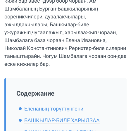
кижи бар эвес”-дээр боор чораан. Ам
Шамбаланың Бурган-Башкыларының
өөреникчилери, дузалакчылары,
ажылдакчылары, Башкылар-биле
ужуражып,чугаалажып, харылзажып чораан,
Шамбалага база чораан Елена Ивановна,
Николай Константинович Рерихтер-биле силерни
таныштырайн. Чогум Шамбалага чораан оон-даа
өске кижилер бар.
Содержание
Еленаның төрүттүнгени
БАШКЫЛАР-БИЛЕ ХАРЫЛЗАА