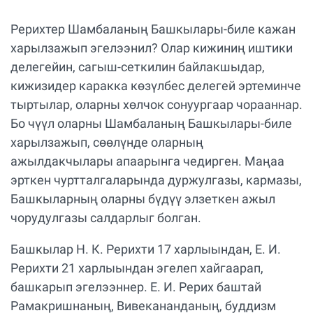
Рерихтер Шамбаланың Башкылары-биле кажан
харылзажып эгелээнил? Олар кижиниң иштики
делегейин, сагыш-сеткилин байлакшыдар,
кижизидер каракка көзүлбес делегей эртеминче
тыртылар, оларны хөлчок сонуургаар чорааннар.
Бо чүүл оларны Шамбаланың Башкылары-биле
харылзажып, сөөлүнде оларның
ажылдакчылары апаарынга чедирген. Маңаа
эрткен чуртталгаларында дуржулгазы, кармазы,
Башкыларның оларны бүдүү элзеткен ажыл
чорудулгазы салдарлыг болган.
Башкылар Н. К. Рерихти 17 харлыындан, Е. И.
Рерихти 21 харлыындан эгелеп хайгаарап,
башкарып эгелээннер. Е. И. Рерих баштай
Рамакришнаның, Вивекананданың, буддизм