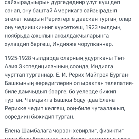
сайзырадыырын дүргедедиир улуг күш деп
санап, ону баштай Америкага сайзырадып
эгелеп каарын Рерихтерге дааскан турган, олар
ону чедиишкинниг күүсеткеш, 1923 чылдың
ноябрьда ажылын ажылдакчыларынга
хүлээдип бергеш, Индияже чорупканнар.
1925-1928 чылдарда оларның удуртканы Төп-
Азия Экспедициязының соонда, Индияга
чурттап турганнар. Е. И. Рерих Майтрея Бурган-
Башкының өөредиглерин ол ырактан телепатия-
биле дамчыдып бээрге, бо үелерде бижип
турган. Чамдыкта Башкы боду -даа Елена
Рерихке чедип келгеш, ооң-биле чугаалажып,
өөредиин бижидип турган.
Елена Шамбалага чораан хевирлиг, физиктиг
мага-боду-биле эвес-даа болза, астралдыг мага-