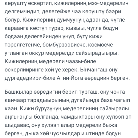
көрүштү өскертип, кижилерниң мээ-медерелин
делгемчидип, делегейже чаа көрүштү бээри
болур. Кижилерниң думчуунуң адаанда, чүгле
караанга көстүп турар, кызыы, чүгле бодун
бодаан делегейинден үнүп, бүгү кижи
төрелгетенче, бөмбүрзээвисче, космосче
угланган оккур медерелди сайзырадыыры.
Кижилерниң медерели чаазы-биле
өскерлииринге хөй үе херек. Ынчангаш ону
дүргедедиири-биле Агни-Йога өөредиин берген.
Башкылар өөредигни берип тургаш, ону чонга
канчаар тарадыырының дугайында база чагып
каан. Кижи бүрүзүнүң медерелиниң сайзыралы
аңгы-аңгы болганда, чамдыктары ону хүлээп ап
шыдавас, ону хүлээп алыр медерели быжа
берген, дыка хөй чүс чылдар иштинде бодун