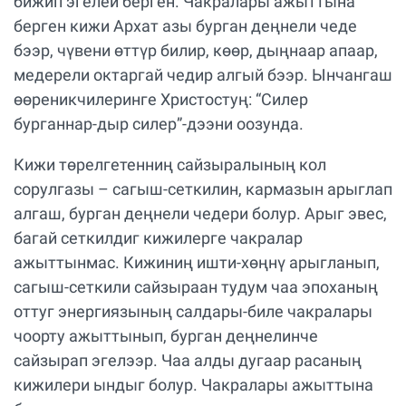
бижип эгелей берген. Чакралары ажыттына
берген кижи Архат азы бурган деңнели чеде
бээр, чүвени өттүр билир, көөр, дыңнаар апаар,
медерели октаргай чедир алгый бээр. Ынчангаш
өөреникчилеринге Христостуң: “Силер
бурганнар-дыр силер”-дээни оозунда.
Кижи төрелгетенниң сайзыралының кол
сорулгазы – сагыш-сеткилин, кармазын арыглап
алгаш, бурган деңнели чедери болур. Арыг эвес,
багай сеткилдиг кижилерге чакралар
ажыттынмас. Кижиниң ишти-хөңнү арыгланып,
сагыш-сеткили сайзыраан тудум чаа эпоханың
оттуг энергиязының салдары-биле чакралары
чоорту ажыттынып, бурган деңнелинче
сайзырап эгелээр. Чаа алды дугаар расаның
кижилери ындыг болур. Чакралары ажыттына