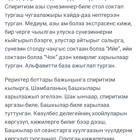
Спиритизм азы сүнезиннер-биле стол соктап
тургаш чугаалажыры кайда-даа нептерээн
турган. Медиум, азы ам болза экстрасенс кижи,
бир черге чыылган улуска сүнезиннерни
кыйгырып бээрге, улустар айтырыг салырга,
сүнезин столду чаңгыс соктаан болза “Ийе”, ийи
соктаан болза “Чок” дээн хевирлиг харыылаар
турган. Альфавитти база ажыглап турган.
Рерихтер боттары бажыңынга спиритизм
кылырга, Шамбаланың Башкылары
харылзажып эгелээн. Шак ынчаар, спиритизм
аргазы-биле, Башкылар-биле харылзаа
туттунган. Көзүлбес делегейниң хоойлуларын
көргүзүп, кижилерге билиг бээр дээш,
Башкылар ол сеанстарга хуулгаазын чүүлдерни
көргүзүп турганнар. Олурган кижилерниң