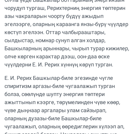
чорудуп тургаш, Рерихтерниң энергия төптерин
азы чакраларын чоорту бүдүү ажыдып
эгелээрге, оларның караанга янзы-бүрү чүүлдер
көстүп эгелээн. Оттар чалбырааштары,
сылдыстар, номнар сунуп алган холдар,
Башкыларның арыннары, чырып турар кижилер,
олче көрген карактар дээш, оон-даа өске
чүүлдерни Е. И. Рерих хүннүң көрүп турган.
Е. И. Рерих Башкылар-биле эгезинде чүгле
спиритизм аргазы-биле чугаалажып турган
болза, сөөлүнде шупту энергия төптери
ажыттынып кээрге, төрүмелинден чүве көөр,
чүве дыңнаар аргалары улам сайзырап,
оларның дузазы-биле Башкылар-биле
чугаалажып, оларның өөредиглерин хүлээп ап,