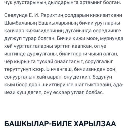
чүк улустарының дылдарынга эртемниг болган.
Сөөлүнде Е. И. Рерихтиң оолдарын кижизиткени
Шамбаланың Башкыларының бичии уругларны
канчаар кижизидериниң дугайында өөредиинге
дүгжүп турар болган. Бичии кижи мооң мурнунда
хөй чуртталгаларны эрттип каапкан, ол үе
иштинде дуржулганы, билиглерни чыып алган,
чер кырынга тускай онаалгалыг, сорулгалыг
төрүттүнүп кээр. Ынчангаш, бичиизинден ооң
сонуургалын хайгаарап, ону деткип, бодунуң
кым боор дээн шиитпиринге шаптыктавайн, ада-
иези күш дөгеп, ону өскээр углап болбас.
БАШКЫЛАР-БИЛЕ ХАРЫЛЗАА