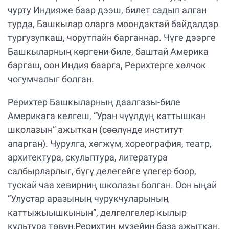
чурту Индияже баар дээш, билет садып алган
турда, Башкылар оларга моондактай байдалдар
тургузупкаш, чорутпайн барганнар. Чүге дээрге
Башкыларның көргени-биле, баштай Америка
баргаш, оон Индия баарга, Рерихтерге хөлчок
чогумчалыг болган.
Рерихтер Башкыларның даалгазы-биле
Америкага келгеш, “Уран чүүлдүң каттышкан
школазын” ажыткан (сөөлүнде институт
апарган). Чурулга, хөгжүм, хореография, театр,
архитектура, скульптура, литература
салбырларлыг, бүгү делегейге үлегер боор,
тускай чаа хевирниң школазы болган. Оон ыңай
“Улустар аразының чурукчуларының
каттыжыышкынын”, делгелгелер кылыр
культура төвүн,Рерихтиң музейин база ажыткан.