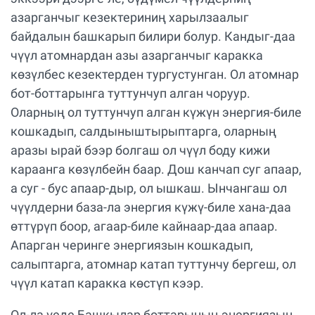
азарганчыг кезектериниң харылзаалыг
байдалын башкарып билири болур. Кандыг-даа
чүүл атомнардан азы азарганчыг каракка
көзүлбес кезектерден тургустунган. Ол атомнар
бот-боттарынга туттунчуп алган чоруур.
Оларның ол туттунчуп алган күжүн энергия-биле
кошкадып, салдыныштырыптарга, оларның
аразы ырай бээр болгаш ол чүүл боду кижи
караанга көзүлбейн баар. Дош канчап суг апаар,
а суг - бус апаар-дыр, ол ышкаш. Ынчангаш ол
чүүлдерни база-ла энергия күжү-биле хана-даа
өттүрүп боор, агаар-биле кайнаар-даа апаар.
Апарган черинге энергиязын кошкадып,
салыптарга, атомнар катап туттунчу бергеш, ол
чүүл катап каракка көстүп кээр.
Ол-ла үеде Башкылар боттарының энергиязын