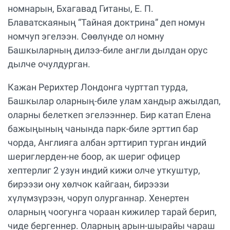
номнарын, Бхагавад Гитаны, Е. П.
Блаватскаяның “Тайная доктрина” деп номун
номчуп эгелээн. Сөөлүнде ол номну
Башкыларның дилээ-биле англи дылдан орус
дылче очулдурган.
Кажан Рерихтер Лондонга чурттап турда,
Башкылар оларның-биле улам хандыр ажылдап,
оларны белеткеп эгелээннер. Бир катап Елена
бажыңының чанында парк-биле эрттип бар
чорда, Англияга албан эрттирип турган индий
шериглерден-не боор, ак шериг офицер
хептерлиг 2 узун индий кижи олче уткуштур,
бирээзи ону хөлчок кайгаан, бирээзи
хүлүмзүрээн, чоруп олурганнар. Хенертен
оларның чоогунга чораан кижилер тарай берип,
чиде бергеннер. Оларның арын-шырайы чараш