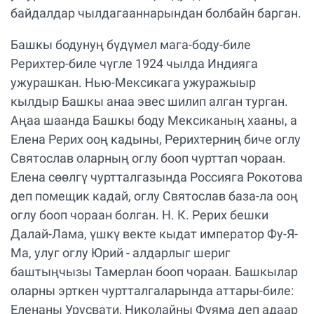
байдалдар чылдагааннарындан болбайн барган.
Башкы бодунуң бүдүмел мага-боду-биле
Рерихтер-биле чүгле 1924 чылда Индияга
ужурашкан. Нью-Мексикага ужуражыыр
кылдыр Башкы анаа эвес шилип алган турган.
Аңаа шаанда Башкы боду Мексиканың хааны, а
Елена Рерих ооң кадыны, Рерихтерниң биче оглу
Святослав оларның оглу бооп чурттап чораан.
Елена сөөлгү чуртталгазында Россияга Рокотова
деп помещик кадай, оглу Святослав база-ла ооң
оглу бооп чораан болган. Н. К. Рерих бешки
Далай-Лама, үшкү векте кыдат император Фу-Я-
Ма, улуг оглу Юрий - алдарлыг шериг
баштыңчызы Тамерлан бооп чораан. Башкылар
оларны эрткен чуртталгаларында аттары-биле:
Еленаны Урусвати, Николайны Фуяма деп адаар