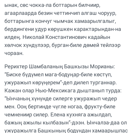
ынак, сөс чокка-ла боттарын билчиир,
агаарлаарда безин четтинчип алгаш чоруур,
боттарынга кончуг чымчак хамаарылгалыг,
бердингени удур көрүшкен карактарындан-на
илдең. Николай Константинович кадайын
хөлчок хүндүлээр, бурган-биле дөмей тейлээр
чораан.
Рерихтер Шамбаланың Башкызы Морианы:
“Биске бүдүмел мага-бодуңар-биле көстүп,
ужуражып көрүңерем”-деп дилеп турганнар.
Кажан олар Нью-Мексикага дыштанып турда:
“Ынчаның хүнүнде силерге ужуражып чедер
мен. Ооң бертинде чүгле ногаа, фрукту-биле
чемнениир силер. Елена кухняга ажылдап,
бажың ажылы кылбазын”-дээн. Ынчалза-даа ол
ужуражылга Башкының бодундан хамаарышпас